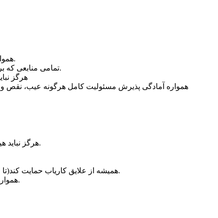
همواره از قوانین و مقررات مربوط به مالیات و امنیت اجتماعی یا سایر مشارکت های اجباری که محل کار دارای اعتبار است ، پیروی کنند.
تمامی منابعی که برای انجام وظایف توافقی یا قراردادی مطابق با استاندارد های لازم ، مورد نیاز هستند را در دسترس قرار داده و از آن ها استفاده نمایند.
هرگز نبای
همواره آمادگی پذیرش مسئولیت کامل هرگونه عیب، نقص و اشتبا
هرگز نباید هیچ گونه تبعیضی را نسبت به کاریاب یا متقاضی ترجمه بر حسب وضعیت اجتماعی، اعتقادات مذهبی، ملیت، گروه نژادی و… قائل شود.
همیشه از علایق کاریاب حمایت کند(تا جایی که این علاقه ، قانون و اخلاقیات را نقض نکند) و اطمینان حاصل کنند که ترجمه هیچ تاثیر مخالفی بر این چنین علایق نداشته باشد.
همواره از توضیحات و دستوالعمل های کاریاب پیروی کرده و یا در صورت مخالفت با آن ها ، به طور واضح دلایل و چرایی آن را مشخص کنند.