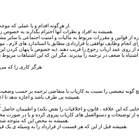
از هرگونه اقدام و یا عملی که موجب بی آبرویی و بد نامی حرفه و یا افراد حرفه ای شود ، بپرهیزند.
همیشه به افراد و نظرات آنها احترام بگذارند به خصوص زمانی که به لیست های پستی و انجمن های وب نامه می نویسند.
د از روی عمد ارباب رجوع را فریب دهند. (به خصوص با پنهان کردن ای
ه یا ضعف در ترجمه را بپذیرند. مگر این که این اشتباهات مربوط به ن
هرگز کاری را که می دانند انجام آن طبق مفاد قرارداد شدنی نیست ، به عهده نگیرند.
همیشه بی طرف باشد و اجازه ندهد تا اعتقادات و نظرات خود بر روی ترجمه ای که پذیرفته تاثیر بگذارد.
همواره با کاریاب یا پیمان کار اصلی صادق و رک و راست باشند.
همیشه به محض این که متوجه شدند که قادر به انجام تعهدات نیستند به کاریاب اطلاع رسانی کنند.
همیشه قبل از این که هر قسمت از قرارداد را به وسیله ی یک قرارداد فرعی به دیگری محول کنند ، کاریاب را در جریان بگذارند.