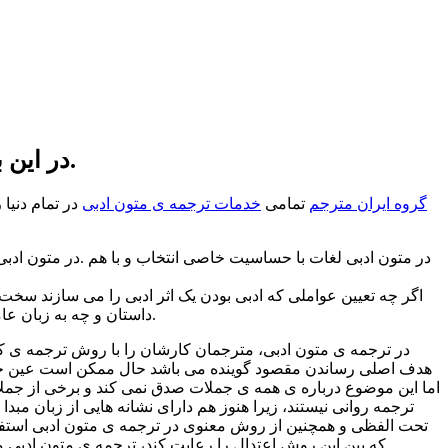
در این بخش قصد داریم توضیحاتی درباره ترجمه ی متون ادبی به شما کاربران عزیز و محترم بدهیم.
گروه ایران مترجم
تمامی
خدمات ترجمه ی متون ادبی
در تمام دنیا
در متون ادبی لغات با حساسیت خاصی انتخاب و با هم
.
در متون ادب
. اگر چه
تعیین عواملی که ادبی بودن یک اثر ادبی را می سازند سخت ا
و هنر مترجم این است که این راه تشخیص را سخت تر کند.
داستان و چه به زبان عا
در ترجمه ی متون ادبی، مترجمان کارشان را با روش ترجمه ی کلمه
هدف اصلی رساندن مقصود گوینده می باشد حال ممکن است عین جمله
اما این موضوع درباره ی همه ی جملات صدق نمی کند و برخی از جملات
ترجمه روانی نیستند، زیرا هنوز هم دارای نشانه هایی از زبان مب
تحت الفظی و همچنین از روش معنوی در ترجمه ی متون ادبی استفا
که بین این روش اعتدال را رعایت کند، ترجمه ی متون ادبی می تواند به خودی خود یک اثر ادبی نیز باشد و این به ابتکار و خلاقیت مترجم بستگی دارد که چگونه از دو روشی که در دست دارد استفاده کند.