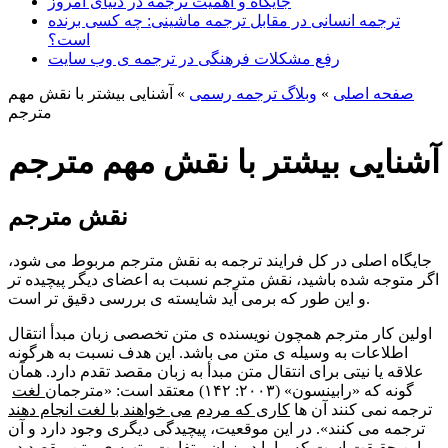
جایگاه و اهمیت ترجمه در دنیای امروز
ترجمه انسانی در مقابل ترجمه ماشینی: چه کسی برنده
است؟
رفع مشکلات فرهنگی در ترجمه ی وب سایت
صفحه اصلی
»
وبلاگ ترجمه رسمی
»
آشنایی بیشتر با نقش مهم
مترجم
آشنایی بیشتر با نقش مهم مترجم
نقش مترجم
جایگاه اصلی در کل فرایند ترجمه به نقش مترجم مربوط می شود،
اگر متوجه شده باشید، نقش مترجم نسبت به اعضای دیگر پیچیده تر
و این طور که برمی آید شایسته ی بررسی دقیق تر است.
اولین کار مترجم همچون نویسنده ی متن تخصصی زبان مبدأ انتقال
اطلاعات به وسیله ی متن می باشد. این هدف نسبت به هرگونه
علاقه یا نیتی برای انتقال متن مبدأ به زبان مقصد تقدم دارد. همآن
گونه که «رابینسون» (۲۰۰۳: ۱۴۲) معتقد است: «مترجمان
لغت
ترجمه نمی کنند آن ها
کاری که مردم
می خواهند با لغت انجام دهند
ترجمه می کنند». در این موقعیت، پیچیدگی دیگری وجود دارد و آن
این حقیقت است که ما با دو زبان متفاوت ، تهیه ی متن مقصد در