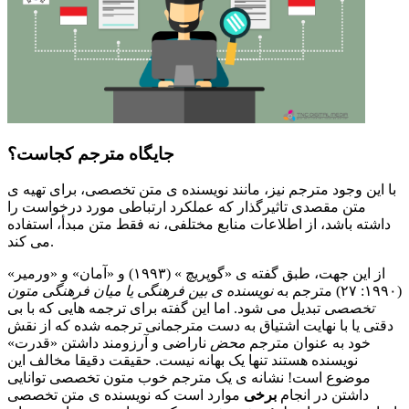
جایگاه مترجم کجاست؟
با این وجود مترجم نیز، مانند نویسنده ی متن تخصصی، برای تهیه ی
متن مقصدی تاثیرگذار که عملکرد ارتباطی مورد درخواست را
داشته باشد، از اطلاعات منابع مختلفی، نه فقط متن مبدأ، استفاده
می کند.
از این جهت، طبق گفته ی «گوپریچ » (۱۹۹۳) و «آمان» و «ورمیر»
(۱۹۹۰: ۲۷) مترجم به
نویسنده ی
بین فرهنگی یا میان فرهنگی متون
تخصصی
تبدیل می شود. اما این گفته برای ترجمه هایی که با بی
دقتی یا با نهایت اشتیاق به دست مترجمانی ترجمه شده که از نقش
خود به عنوان مترجم
محض
ناراضی و آرزومند داشتن «قدرت»
نویسنده هستند تنها یک بهانه نیست. حقیقت دقیقا مخالف این
موضوع است! نشانه ی یک مترجم خوب متون تخصصی توانایی
داشتن در انجام
برخی
موارد است که نویسنده ی متن تخصصی