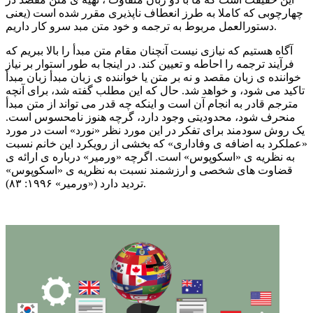
چهارچوبی که کاملا به طرز انعطاف ناپذیری مقرر شده است (یعنی
سرو کار داریم.
دستورالعمل مربوط به ترجمه و خود متن مبد
آگاه هستیم که نیازی نیست آنچنان مقام متن مبدأ را بالا ببریم که
فرآیند ترجمه را احاطه و تعیین کند. در اینجا به طور استوار بر نیاز
خواننده ی زبان مقصد و نه بر متن یا خواننده ی زبان مبدأ زبان مبدأ
تاکید می شود، و خواهد شد. حال که این مطلب گفته شد، برای آنچه
مترجم قادر به انجام آن است و اینکه چه قدر می تواند از متن مبدأ
منحرف شود، محدودیتی وجود دارد، گرچه هنوز نامحسوس است.
یک روش سودمند برای تفکر در این مورد نظر «نورد» است در مورد
«عملکرد به اضافه ی وفاداری» که بخشی از رویکرد این خانم نسبت
به نظریه ی «اسکوپوس» است. اگرچه «ورمیر» درباره ی ارائه ی
قضاوت های شخصی و ارزشمند نسبت به نظریه ی «اسکوپوس»
تردید دارد («ورمیر» ۱۹۹۶: ۸۳).