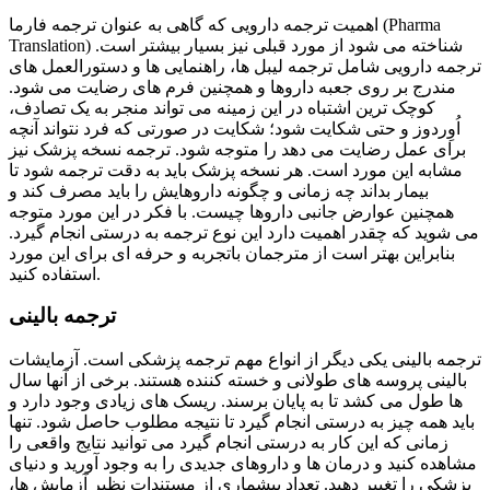
اهمیت ترجمه دارویی که گاهی به عنوان ترجمه فارما (Pharma
Translation) شناخته می شود از مورد قبلی نیز بسیار بیشتر است.
ترجمه دارویی شامل ترجمه لیبل ها، راهنمایی ها و دستورالعمل های
مندرج بر روی جعبه داروها و همچنین فرم های رضایت می شود.
کوچک ترین اشتباه در این زمینه می تواند منجر به یک تصادف،
اُوِردوز و حتی شکایت شود؛ شکایت در صورتی که فرد نتواند آنچه
برای عمل رضایت می دهد را متوجه شود. ترجمه نسخه پزشک نیز
مشابه این مورد است. هر نسخه پزشک باید به دقت ترجمه شود تا
بیمار بداند چه زمانی و چگونه داروهایش را باید مصرف کند و
همچنین عوارض جانبی داروها چیست. با فکر در این مورد متوجه
می شوید که چقدر اهمیت دارد این نوع ترجمه به درستی انجام گیرد.
بنابراین بهتر است از مترجمان باتجربه و حرفه ای برای این مورد
استفاده کنید.
ترجمه بالینی
ترجمه بالینی یکی دیگر از انواع مهم ترجمه پزشکی است. آزمایشات
بالینی پروسه های طولانی و خسته کننده هستند. برخی از آنها سال
ها طول می کشد تا به پایان برسند. ریسک های زیادی وجود دارد و
باید همه چیز به درستی انجام گیرد تا نتیجه مطلوب حاصل شود. تنها
زمانی که این کار به درستی انجام گیرد می توانید نتایج واقعی را
مشاهده کنید و درمان ها و داروهای جدیدی را به وجود آورید و دنیای
پزشکی را تغییر دهید. تعداد بیشماری از مستندات نظیر آزمایش ها،