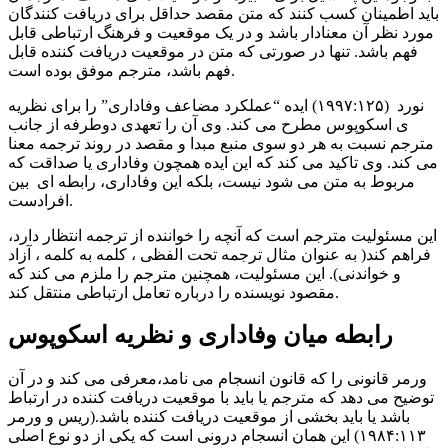
باید اطمینان کسب کنند که متن مقصد حداقل برای دریافت کنندگان
مورد نظر آن معنادار باشد و در یک موقعیت و فرهنگ ارتباطی قابل
فهم باشد. تنها در صورتی که متن در موقعیت دریافت کننده قابل
فهم باشد، مترجم موفق بوده است.
نورد (۱۹۹۷:۱۲۵) ایده “عملکرد مضاعف وفاداری” را برای نظریه
ی اسکوپوس مطرح می کند. وی آن را تعهدی دوطرفه از جانب
مترجم نسبت به هر دو سوی منبع مبدا و مقصد در روند ترجمه معنا
می کند. وی تاکید می کند که این ایده همچون وفاداری یا صداقت که
مربوط به متن می شود نیست، بلکه این وفاداری، رابطه ای بین
افرادست.
این مسئولیت مترجم است که آنچه را خواننده از ترجمه انتظار دارد،
فراهم کند( به عنوان مثال ترجمه تحت الفظی ، کلمه به کلمه ، آزاد
و خواندنی). این مسئولیت، همچنین مترجم را ملزم می کند که
مقصود نویسنده را درباره تعامل ارتباطی منتقل کند.
رابطه میان وفاداری و نظریه اسکوپوس
ورمر قانونی را که قانون انسجام می نامد،معرفی می کند و در آن
توضیح می دهد که مترجم یا باید با موقعیت دریافت کننده در ارتباط
باشد یا باید بخشی از موقعیت دریافت کننده باشد.(ریس و ورمر
۱۹۸۴:۱۱۳) این همان انسجام درونی است که یکی از دو نوع اصلی