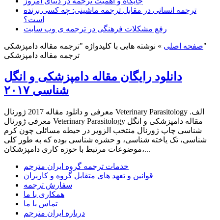
جایگاه و اهمیت ترجمه در دنیای امروز
ترجمه انسانی در مقابل ترجمه ماشینی: چه کسی برنده
است؟
رفع مشکلات فرهنگی در ترجمه ی وب سایت
نوشته هایی با کلیدواژه "ترجمه مقاله دامپزشکی"
صفحه اصلی
»
ترجمه مقاله دامپزشکی
دانلود رایگان مقاله دامپزشکی و انگل
شناسی ۲۰۱۷
معرفی و دانلود مقاله 2017 ژورنال Veterinary Parasitology الف.
معرفی ژورنال Veterinary Parasitology مقاله دامپزشکی و انگل
شناسی چاپ ژورنال منتخب الزویر در حیطه مسائلی چون کرم
شناسی، تک یاخته شناسی، و حشره شناسی بوده که به طور کلی
موضوعات مرتبط با حوزه کاری دامپزشکان،...
خدمات ترجمه گروه ایران مترجم
قوانین و تعهد های متقابل گروه و کاربران
سفارش ترجمه
همکاری با ما
تماس با ما
درباره ایران مترجم