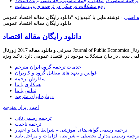
ترجمه انسانی در مقابل ترجمه ماشینی: چه کسی برنده است؟
رفع مشکلات فرهنگی در ترجمه ی وب سایت
 اصلی
»
دانلود رایگان مقاله اقتصاد عمومی
دانلود رایگان مقاله اقتصاد
معرفی و دانلود مقاله 2017 ژورنال Journal of Public Economics الف. معرفی ژورنال Journal of Public Economics مقاله اقتصاد از سری مقالات منتشز شده در ژورنال منتخب الزویر می باشد. این ژورنال با
خدمات ترجمه گروه ایران مترجم
قوانین و تعهد های متقابل گروه و کاربران
سفارش ترجمه
همکاری با ما
تماس با ما
درباره ایران مترجم
اخبار ایران مترجم
ترجمه رسمی ناتی
ترجمه ناجیت
ترجمه رسمی گواهی‌های آموزشی – شرایط تأیید و اعتبار
رجمه رسمی مدارک تحصیلی – شرایط، الزامات و مراحل تأیید