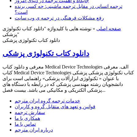
جایگاه و اهمیت ترجمه در دنیای امروز
ترجمه انسانی در مقابل ترجمه ماشینی: چه کسی برنده
است؟
رفع مشکلات فرهنگی در ترجمه ی وب سایت
صفحه اصلی
»
نوشته هایی با کلیدواژه "دانلود کتاب تکنولوژی
پزشکی"
دانلود کتاب تکنولوژی پزشکی
دانلود کتاب تکنولوژی پزشکی
معرفی و دانلود کتاب Medical Device Technologies الف. معرفی
کتاب Medical Device Technologies کتاب تکنولوژی پزشکی پزشکی
با عنوان « تکنولوژی ابزارآلات پزشکی» راهنمایی است برای
دانشجویان رشته مهندسی پزشکی که در رابطه با دستگاه های
پزشکی الکتریکی و مکانیکی می باشد. بیست فصل...
خدمات ترجمه گروه ایران مترجم
قوانین و تعهد های متقابل گروه و کاربران
سفارش ترجمه
همکاری با ما
تماس با ما
درباره ایران مترجم