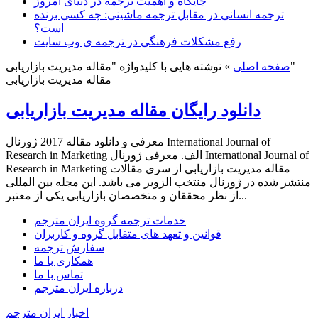
جایگاه و اهمیت ترجمه در دنیای امروز
ترجمه انسانی در مقابل ترجمه ماشینی: چه کسی برنده
است؟
رفع مشکلات فرهنگی در ترجمه ی وب سایت
نوشته هایی با کلیدواژه "مقاله مدیریت بازاریابی"
صفحه اصلی
»
مقاله مدیریت بازاریابی
دانلود رایگان مقاله مدیریت بازاریابی
معرفی و دانلود مقاله 2017 ژورنال International Journal of
Research in Marketing الف. معرفی ژورنال International Journal of
Research in Marketing مقاله مدیریت بازاریابی از سری مقالات
منتشر شده در ژورنال منتخب الزویر می باشد. این مجله بین المللی
از نظر محققان و متخصصان بازاریابی یکی از معتبر...
خدمات ترجمه گروه ایران مترجم
قوانین و تعهد های متقابل گروه و کاربران
سفارش ترجمه
همکاری با ما
تماس با ما
درباره ایران مترجم
اخبار ایران مترجم