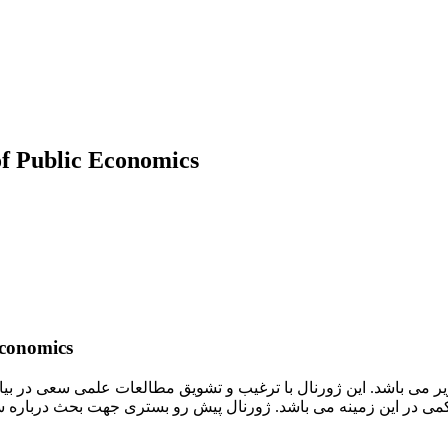
معرفی و دانلود مقاله ۲۰۱۷ ژورنال onomics
الف. معرفی ژور
ر می باشد. این ژورنال با ترغیب و تشویق مطالعات علمی سعی در بیا