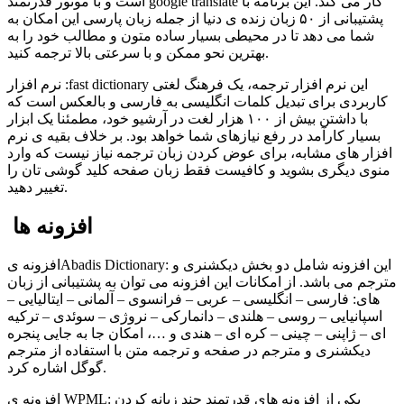
است و با موتور قدرتمند google translate کار می کند. این برنامه با
پشتیبانی از ۵۰ زبان زنده ی دنیا از جمله زبان پارسی این امکان به
شما می دهد تا در محیطی بسیار ساده متون و مطالب خود را به
بهترین نحو ممکن و با سرعتی بالا ترجمه کنید.
نرم افزار :fast dictionary این نرم افزار ترجمه، یک فرهنگ لغتی
کاربردی برای تبدیل کلمات انگلیسی به فارسی و بالعکس است که
با داشتن بیش از ۱۰۰ هزار لغت در آرشیو خود، مطمئنا یک ابزار
بسیار کارآمد در رفع نیازهای شما خواهد بود. بر خلاف بقیه ی نرم
افزار های مشابه، برای عوض کردن زبان ترجمه نیاز نیست که وارد
منوی دیگری بشوید و کافیست فقط زبان صفحه کلید گوشی تان را
تغییر دهید.
افزونه ها
افزونه یAbadis Dictionary: این افزونه شامل دو بخش دیکشنری و
مترجم می باشد. از امکانات این افزونه می توان به پشتیبانی از زبان
های: فارسی – انگلیسی – عربی – فرانسوی – آلمانی – ایتالیایی –
اسپانیایی – روسی – هلندی – دانمارکی – نروژی – سوئدی – ترکیه
ای – ژاپنی – چینی – کره ای – هندی و …، امکان جا به جایی پنجره
دیکشنری و مترجم در صفحه و ترجمه متن با استفاده از مترجم
گوگل اشاره کرد.
افزونه ی WPML: یکی از افزونه های قدرتمند چند زبانه کردن