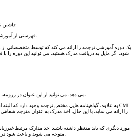
داشتن توانایی ارائه ترجمه‏ای واضح و باکیفیت اغلب نیاز به آموزش تخصصی در کنار مطالعه زبان دارد. برخی از گزینه های موجود را در زیر می بینید:
انجمن مترجمان آمریکا (ATA) فهرستی از آموزشکده های مورد تأیید را ارائه می کند که می توانند کمک کنند تا کار خود را به عنوان یک مترجم آغاز نمایید.
انجمن مترجمان آمریکا گواهینامه‏ای ارائه می کند که به شما عنوانی ویژه (CT) می دهد. می توانید از این عنوان در رزومه، وبسایت، کارت ویزیت و یا مطالب تبلیغی دیگر استفاده نمایید.
به علاوه، گواهینامه هایی مختص ترجمه وجود دارد که البته 
مورد دیگری که باید مدنظر داشته باشید اخذ مدارک مرتبط غیرزبا
متوجه می شوید و باعث شود در زمینه ترجمه حقوقی کار پیدا کنید. به همین ترتیب، داشتن مدرک رسمی پرستاری می تواند در پیدا کردن کار ترجمه پزشکی به شما کمک کند.