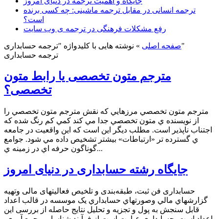
جایگاه و اهمیت ترجمه در دنیای امروز
ترجمه انسانی در مقابل ترجمه ماشینی: چه کسی برنده
است؟
رفع مشکلات فرهنگی در ترجمه ی وب سایت
نوشته هایی با کلیدواژه "ترجمه حسابداری"
صفحه اصلی
»
ترجمه حسابداری
مترجم متون تخصصی یا رابط متون
تخصصی؟
مترجم متون تخصصي مرزهايي که نقش مترجم متون تخصصي را
از نويسنده ي متون تخصصي جدا مي کند کمي كم رنگ شده كه
اجتناب ناپذير است. مطلب ديگر اين است كه اين واقعيت در جامعه
ي گسترده تر «ارتباطات» بيشتر تشخيص داده مي شود. جوامع
گوناگون حرفه اي در زمينه ي...
جایگاه رشته حسابداری در دنیای امروز
حسابداری فن ثبت، طبقه‌بندی و تلخیص فعالیتهای مالی وتهيه
گزارشهاي مالي وصورتهاي حسابداري یک موسسه در قالب اعداد
قابل سنجش به پول و تجزیه و تحلیل نتایج حاصله از بررسی این
اعداد است. حسابداری عبارت است از فرآیند شناسایی، جمع آوری،