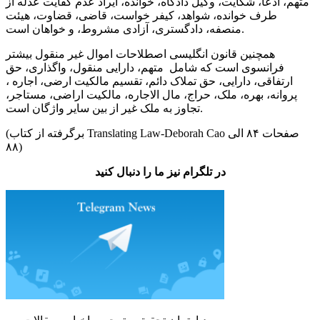
متهم، ادعا، شکایت، وکیل دادگاه، خوانده، ایراد عدم کفایت عدله از
طرف خوانده، شواهد، کیفر خواست، قاضی، قضاوت، هیئت
منصفه، دادگستری، آزادی مشروط، و خواهان است.
همچنین قانون انگلیسی اصطلاحات اموال غیر منقول بیشتر
فرانسوی است که شامل متهم، دارایی منقول، واگذاری، حق
ارتفاقی، دارایی، حق تملاک دائم، تقسیم مالکیت ارضی، اجاره ،
پروانه، بهره، ملک، حراج، مال الاجاره، مالکیت اراضی، مستاجر،
تجاوز به ملک غیر از بین سایر واژگان است.
(برگرفته از کتاب Translating Law-Deborah Cao صفحات ۸۴ الی
۸۸)
در تلگرام نیز ما را دنبال کنید