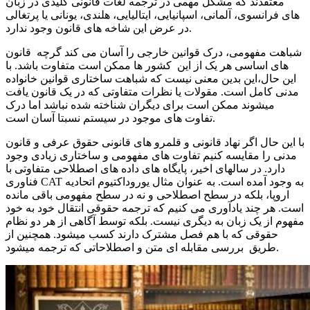
معتقدند که مشکل مهمی در ترجمه لغات قانونی کلیدی در زبان
های فرانسوی، آلمانی، اسپانیایی، ایتالیایی، هلندی، یونانی یا پرتغالی
در عرض این شاخه های قانون وجود ندارد.
شباهت مفهومی، درک قوانین خارجی را آسان می کند گرچه قانون
های اساسی هر یک از این کشور ها ممکن است متفاوت باشد. با
این حال،این بدین معنی نیست که شباهت ساختاری قوانین خانواده
مدنی کامل است. مقولات یا نظرات متفاوتی که در یک قانون یافت
میشوند ممکن است برای دیگران شناخته شده نباشد اما درک
تفاوت های موجود در سیستم نسبتا آسان است.
با این حال اگر نهاد قانونی و قلمرو های قانونی حقوق عرفی و قانون
مدنی را مقایسه کنیم تفاوت های مفهومی و ساختاری زیادی وجود
دارد. در سالهای اخیر، پایگاه های داده های اصطلاحی متفاوتی با
فناوری CAT به وجود آمده است. به عنوان مثال یوروداکتیوم اتحادیه
اروپا، بلکه در سطح اصطلاحی و نه در سطح مفهومی باقی مانده
است. هر چند یادآوری می کنیم که ترجمه حقوقی انتقال خود به خود
مفهوم از یک زبان به دیگری نیست. بلکه توسط آگاهی از هر دو نظام
حقوقی که با هم فصل مشترک دارند کسب میشود. همچنین از
طریق بررسی مقابله ای متن و اصطلاحاتی که ترجمه میشود.