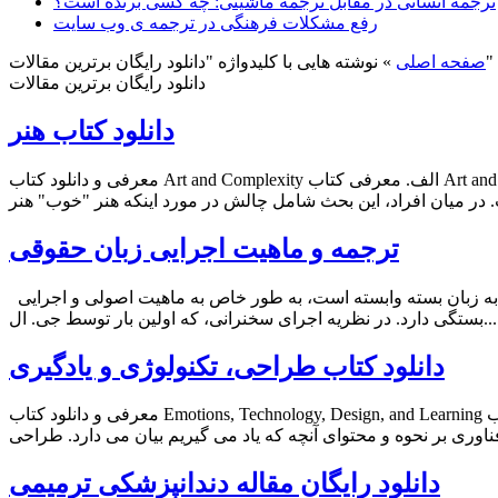
ترجمه انسانی در مقابل ترجمه ماشینی: چه کسی برنده است؟
رفع مشکلات فرهنگی در ترجمه ی وب سایت
نوشته هایی با کلیدواژه "دانلود رایگان برترین مقالات"
صفحه اصلی
»
دانلود رایگان برترین مقالات
دانلود کتاب هنر
معرفی و دانلود کتاب Art and Complexity الف. معرفی کتاب Art and Complexity کتاب هنر با عنوان پیش رو نتیجه کارگاهی یک هفته ای است که توسط موسسه تحقیقاتی سوئدی FRN در رابطه با پیچیدگی و
ترجمه و ماهیت اجرایی زبان حقوقی
ماهيت اجرايی زبان حقوقی امری مرتبط با ماهیت اصولی قانون و زبان حقوقی این دیدگاه این است که ماهیت زبان اجرایی است. قانون به زبان بسته وابسته است، به طور خاص به ماهیت اصولی و اجرایی
در نظریه اجرای سخنرانی، که اولین بار توسط جی. ال....
دانلود کتاب طراحی، تکنولوژی و یادگیری
معرفی و دانلود کتاب Emotions, Technology, Design, and Learning الف. معرفی کتاب Emotions, Technology, Design, and Learning کتاب طراحی، تکنولوژی و یادگیری مطالب به روز را در رابطه با پاسخ های
دانلود رایگان مقاله دندانپزشکی ترمیمی