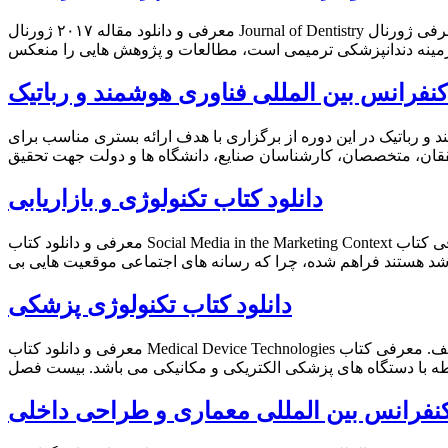
معرفی و دانلود مقاله ۲۰۱۷ ژورنال Journal of Dentistry الف. معرفی ژورنال Journal of Dentistry مقاله جراحی و دندانپزشکی از مجموعه مقالات منتشر شده در ژورنال منتخب الزویر می باشد. این ژورنال بین
کنفرانس بین المللی فناوری هوشمند و رباتیک
 و رباتیک در این دوره از برگزاری با هدف ارائه بستری مناسب برای
دانلود کتاب تکنولوژی و بازاریابی
معرفی و دانلود کتاب Social Media in the Marketing Context الف. معرفی کتاب Social Media in the Marketing Context کتاب تکنولوژی و بازاریابی فرصتی است که برای افرادی که خواستار بررسی رایطه میان
دانلود کتاب تکنولوژی پزشکی
معرفی و دانلود کتاب Medical Device Technologies الف. معرفی کتاب Medical Device Technologies کتاب تکنولوژی پزشکی پزشکی با عنوان « تکنولوژی ابزارآلات پزشکی» راهنمایی است برای دانشجویان
نفرانس بین المللی معماری و طراحی داخلی