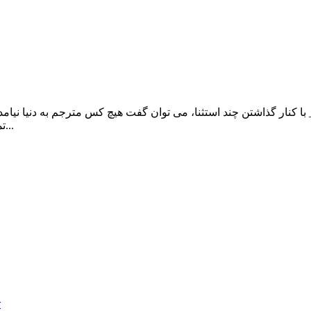
 _ با کنار گذاشتن چند استثنا، می توان گفت هیچ کس مترجم به دنیا ن
تمرین به دست می آید. اولین مورد در یادگیری هنگام آغاز ترجمه حرفه...
ت