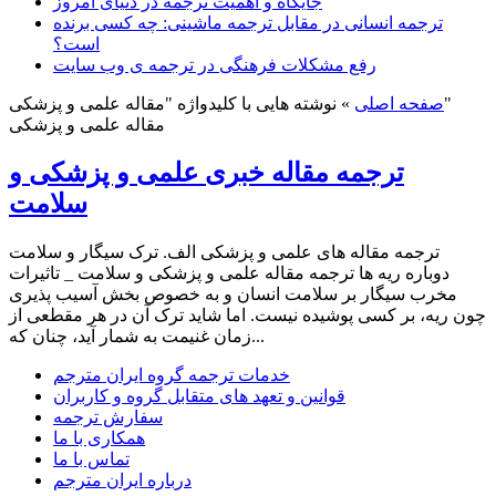
جایگاه و اهمیت ترجمه در دنیای امروز
ترجمه انسانی در مقابل ترجمه ماشینی: چه کسی برنده
است؟
رفع مشکلات فرهنگی در ترجمه ی وب سایت
نوشته هایی با کلیدواژه "مقاله علمی و پزشکی"
صفحه اصلی
»
مقاله علمی و پزشکی
ترجمه مقاله خبری علمی و پزشکی و
سلامت
ترجمه مقاله های علمی و پزشکی الف. ترک سيگار و سلامت
دوباره ريه ها ترجمه مقاله علمی و پزشکی و سلامت _ تاثيرات
مخرب سيگار بر سلامت انسان و به خصوص بخش آسيب پذيرى
چون ريه، بر کسى پوشيده نيست. اما شايد ترک آن در هر مقطعى از
زمان غنيمت به شمار آيد، چنان که...
خدمات ترجمه گروه ایران مترجم
قوانین و تعهد های متقابل گروه و کاربران
سفارش ترجمه
همکاری با ما
تماس با ما
درباره ایران مترجم