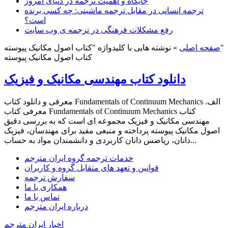
جایگاه و اهمیت ترجمه در دنیای امروز
ترجمه انسانی در مقابل ترجمه ماشینی: چه کسی برنده
است؟
رفع مشکلات فرهنگی در ترجمه ی وب سایت
نوشته هایی با کلیدواژه "کتاب اصول مکانیک پیوسته"
صفحه اصلی
»
کتاب اصول مکانیک پیوسته
دانلود کتاب مهندسی مکانیک و فیزیک
معرفی و دانلود کتاب Fundamentals of Continuum Mechanics الف.
معرفی کتاب Fundamentals of Continuum Mechanics کتاب
مهندسی مکانیک و فیزیک مجموعه ای است که به بررسی دقیق
اصول مکانیک پیوسته پرداخته و منبعی مفید برای مهندسان، فیزیک
دانان، ریاضس دانان کاربردی و دانشمندان مواد به حساب...
خدمات ترجمه گروه ایران مترجم
قوانین و تعهد های متقابل گروه و کاربران
سفارش ترجمه
همکاری با ما
تماس با ما
درباره ایران مترجم
اخبار ایران مترجم