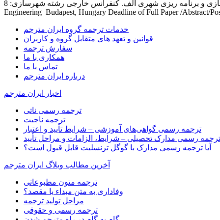
جدیدترین کنفرانس خارجی معماری و شهرسازی و برنامه ریزی شهری الف. کنفرانس خارجی رشته شهرسازی: 8th International Conference on Studies in Architecture, Civil, Construction and Environmental
Engineering Budapest, Hungary Deadline of Full Paper /Abstract/Post
خدمات ترجمه گروه ایران مترجم
قوانین و تعهد های متقابل گروه و کاربران
سفارش ترجمه
همکاری با ما
تماس با ما
درباره ایران مترجم
اخبار ایران مترجم
ترجمه رسمی ناتی
ترجمه ناجیت
ترجمه رسمی گواهی‌های آموزشی – شرایط تأیید و اعتبار
رجمه رسمی مدارک تحصیلی – شرایط، الزامات و مراحل تأیید
آیا ترجمه رسمی مدارک با گوگل ترنسلیت قابل قبول است؟
آخرین مطالب وبلاگ ایران مترجم
ترجمه متون مطبوعاتی
وفاداری به متن مبداء یا مقصد؟
مراحل تولید ترجمه
ترجمه رسمی و حقوقی
گام به گام در راه مترجم شدن